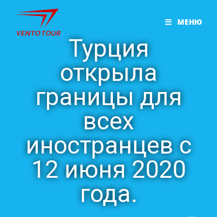
МЕНЮ
Турция
открыла
границы для
всех
иностранцев с
12 июня 2020
года.